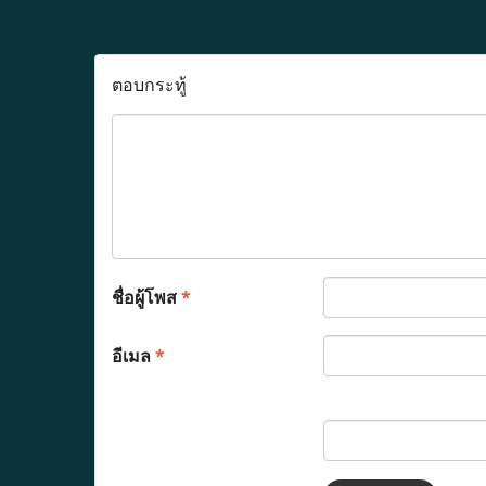
ตอบกระทู้
ชื่อผู้โพส
*
อีเมล
*