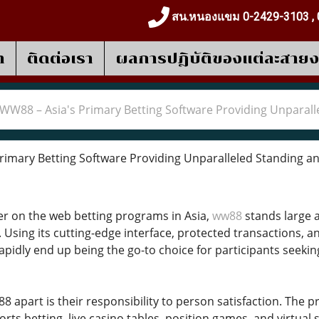
สน.หนองแขม 0-2429-3103 , 
า
ติดต่อเรา
ผลการปฎิบัติของแต่ละสาย
WW88 – Asia's Primary Betting Software Providing Unparal
imary Betting Software Providing Unparalleled Standing a
er on the web betting programs in Asia,
ww88
stands large a
Using its cutting-edge interface, protected transactions, and
idly end up being the go-to choice for participants seeki
8 apart is their responsibility to person satisfaction. The 
rts betting, live casino tables, position games, and virtual 