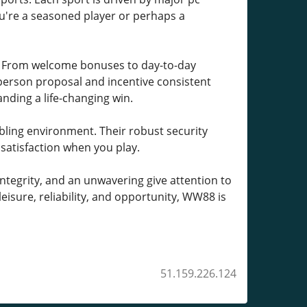
're a seasoned player or perhaps a
. From welcome bonuses to day-to-day
person proposal and incentive consistent
anding a life-changing win.
ling environment. Their robust security
atisfaction when you play.
integrity, and an unwavering give attention to
leisure, reliability, and opportunity, WW88 is
51.159.226.124