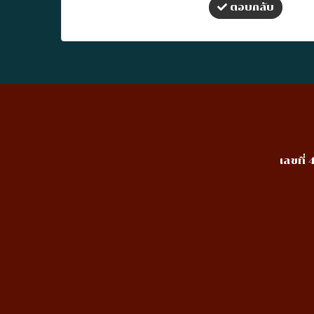
ตอบกลับ
เลขที