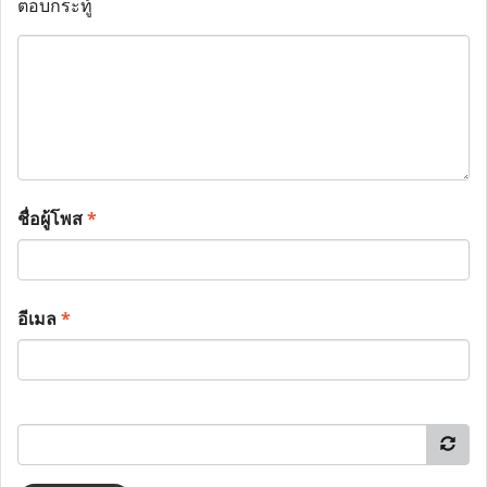
ตอบกระทู้
ชื่อผู้โพส
*
อีเมล
*