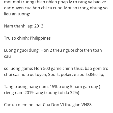
mot moi truong thien nhien phap ly ro rang va bao ve
dac quyen cua Anh chi ca cuoc. Mot so trong nhung so
lieu an tuong:
Nam thanh lap: 2013
Tru so chinh: Philippines
Luong nguoi dung: Hon 2 trieu nguoi choi tren toan
cau
so luong game: Hon 500 game chinh thuc, bao gom tro
choi casino truc tuyen, Sport, poker, e-sports&hellip;
Tang truong hang nam: 15% trong 5 nam gan day (
rieng nam 2019 tang truong toi da 32%)
Cac uu diem noi bat Cua Don Vi thu gian VN88