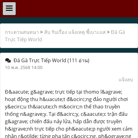
กระดานสนทนา
>
ลับ รับเรื่อง แจ้งเหตุ ชี้เบาะแส
>
Đá Gà
Trực Tiếp World
Đá Gà Trực Tiếp World
(111 อ่าน)
10 พ.ค. 2568 14:00
แจ้งลบ
Đ&aacute; g&agrave; trực tiếp tại thomo l&agrave;
hoạt động thu h&uacute;t đ&ocirc;ng đảo người chơi
y&ecirc;u th&iacute;ch m&ocirc;n thể thao truyền
thống n&agrave;y. Tại đ&acirc;y, c&aacute;c trận đấu
g&agrave; chiến đấu nảy lửa, hấp dẫn được truyền
h&igrave;nh trực tiếp cho ph&eacute;p người xem cảm
nhận r&otilde; từng pha tấn c&ocirc;ng, ph&ograve;ng