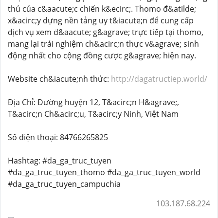
thủ của c&aacute;c chiến k&ecirc;. Thomo đ&atilde;
x&acirc;y dựng nền tảng uy t&iacute;n để cung cấp
dịch vụ xem đ&aacute; g&agrave; trực tiếp tại thomo,
mang lại trải nghiệm ch&acirc;n thực v&agrave; sinh
động nhất cho cộng đồng cược g&agrave; hiện nay.
Website ch&iacute;nh thức:
http://dagatructiep.world/
Địa Chỉ: Đường huyện 12, T&acirc;n H&agrave;,
T&acirc;n Ch&acirc;u, T&acirc;y Ninh, Việt Nam
Số điện thoại: 84766265825
Hashtag: #da_ga_truc_tuyen
#da_ga_truc_tuyen_thomo #da_ga_truc_tuyen_world
#da_ga_truc_tuyen_campuchia
103.187.68.224