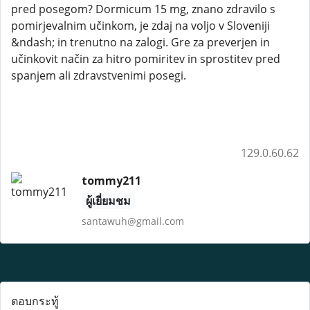
pred posegom? Dormicum 15 mg, znano zdravilo s
pomirjevalnim učinkom, je zdaj na voljo v Sloveniji
&ndash; in trenutno na zalogi. Gre za preverjen in
učinkovit način za hitro pomiritev in sprostitev pred
spanjem ali zdravstvenimi posegi.
129.0.60.62
tommy211
ผู้เยี่ยมชม
santawuh@gmail.com
ตอบกระทู้