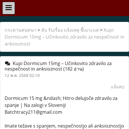
กระดานสนทนา
>
ลับ รับเรื่อง แจ้งเหตุ ชี้เบาะแส
>
Kupi
Dormicum 15mg – Učinkovito zdravilo za nespečnost in
anksioznost
Kupi Dormicum 15mg – Učinkovito zdravilo za
nespečnost in anksioznost
(182 อ่าน)
12 พ.ค. 2568 02:10
แจ้งลบ
Dormicum 15 mg &ndash; Hitro delujoče zdravilo za
spanje | Na zalogi v Sloveniji
Batchtracy211@gmail.com
Imate težave s spanjem, nespečnostjo ali anksioznostjo