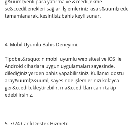
g&uuml;venli para yatırma ve &ccedil;ekme
se&ccedil;enekleri sağlar. İşlemleriniz kısa s&uuml;rede
tamamlanarak, kesintisiz bahis keyfi sunar.
4. Mobil Uyumlu Bahis Deneyimi:
Tipobet&rsquo;in mobil uyumlu web sitesi ve iOS ile
Android cihazlara uygun uygulamaları sayesinde,
dilediğiniz yerden bahis yapabilirsiniz. Kullanıcı dostu
aray&uuml;z&uuml; sayesinde işlemlerinizi kolayca
ger&ccedil;ekleştirebilir, ma&ccedil;ları canlı takip
edebilirsiniz.
5. 7/24 Canlı Destek Hizmeti: