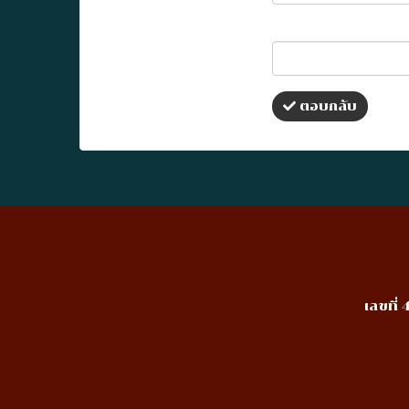
ตอบกลับ
เลขที