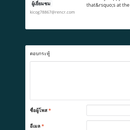
ผู้เยี่ยมชม
that&rsquo;s at the
kicog78867@rencr.com
ตอบกระทู้
ชื่อผู้โพส
*
อีเมล
*