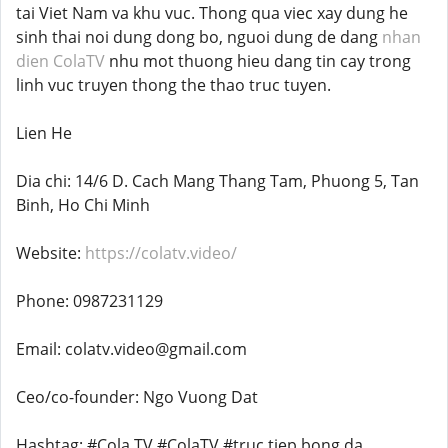
tai Viet Nam va khu vuc. Thong qua viec xay dung he
sinh thai noi dung dong bo, nguoi dung de dang
nhan
dien ColaTV
nhu mot thuong hieu dang tin cay trong
linh vuc truyen thong the thao truc tuyen.
Lien He
Dia chi: 14/6 D. Cach Mang Thang Tam, Phuong 5, Tan
Binh, Ho Chi Minh
Website:
https://colatv.video/
Phone: 0987231129
Email: colatv.video@gmail.com
Ceo/co-founder: Ngo Vuong Dat
Hashtag: #Cola TV #ColaTV #truc tiep bong da