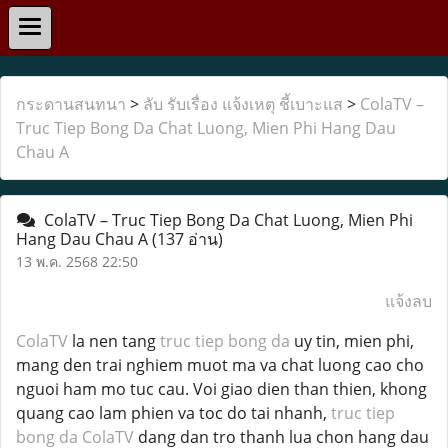
กระดานสนทนา
>
ลับ รับเรื่อง แจ้งเหตุ ชี้เบาะแส
>
ColaTV –
Truc Tiep Bong Da Chat Luong, Mien Phi Hang Dau
Chau A
ColaTV – Truc Tiep Bong Da Chat Luong, Mien Phi
Hang Dau Chau A
(137 อ่าน)
13 พ.ค. 2568 22:50
แจ้งลบ
ColaTV
la nen tang
truc tiep bong da
uy tin, mien phi,
mang den trai nghiem muot ma va chat luong cao cho
nguoi ham mo tuc cau. Voi giao dien than thien, khong
quang cao lam phien va toc do tai nhanh,
truc tiep
bong da ColaTV
dang dan tro thanh lua chon hang dau