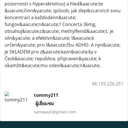
pozornosti s hyperaktivitou) a hled&aacute;te
&uacute;činn&yacute; způsob, jak zlep&scaron;it svou
koncentraci a každodenn&iacute;
fungov&aacute;n&iacute;? Concerta 36mg,
obsahuj&iacute;c&iacute; methylfenid&aacute;t, je
siln&yacute; a efektivn&iacute; l&eacute;k
určen&yacute; pro l&eacute;čbu ADHD. A nyn&iacute;
je SKLADEM pro z&aacute;kazn&iacute;ky v
Česk&eacute; republice, připraven&yacute; k
okamžit&eacute;mu odesl&aacute;n&iacute;.
98.159.226.251
tommy211
ผู้เยี่ยมชม
santawuh@gmail.com