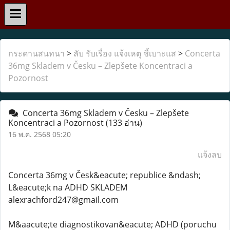
กระดานสนทนา
>
ลับ รับเรื่อง แจ้งเหตุ ชี้เบาะแส
>
Concerta
36mg Skladem v Česku – Zlepšete Koncentraci a
Pozornost
Concerta 36mg Skladem v Česku – Zlepšete
Koncentraci a Pozornost
(133 อ่าน)
16 พ.ค. 2568 05:20
แจ้งลบ
Concerta 36mg v Česk&eacute; republice &ndash;
L&eacute;k na ADHD SKLADEM
alexrachford247@gmail.com
M&aacute;te diagnostikovan&eacute; ADHD (poruchu