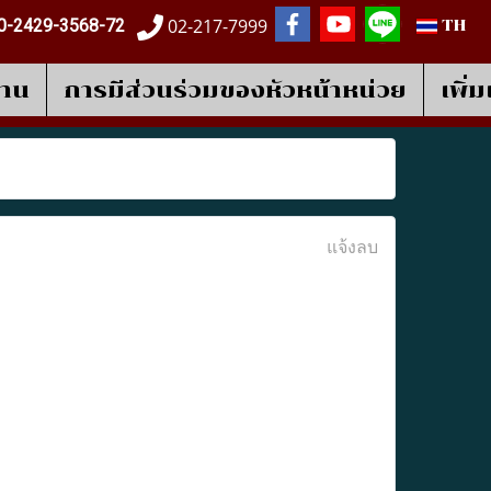
02-217-7999
0-2429-3568-72
TH
งาน
การมีส่วนร่วมของหัวหน้าหน่วย
เพิ่
แจ้งลบ