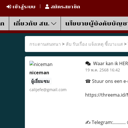
เข้าสู่ระบบ
สมัครสมาชิก
รก
เกี่ยวกับ สน.
นโยบายผู้บังคับบัญช
กระดานสนทนา
>
ลับ รับเรื่อง แจ้งเหตุ ชี้เบาะแส
>
Waar kan ik HER
19 พ.ค. 2568 16:42
niceman
ผู้เยี่ยมชม
☎ Stuur ons een e-ma
calijefe@gmail.com
https://threema.i
✍ Telegram:.........