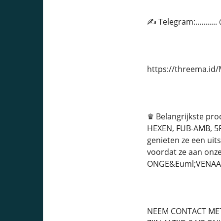
✍ Telegram:.........
https://threema.i
♛ Belangrijkste pr
HEXEN, FUB-AMB, 5F
genieten ze een uit
voordat ze aan on
ONGE&Euml;VENAAR
NEEM CONTACT MET