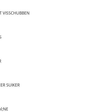
ET VISSCHUBBEN
S
R
EER SUIKER
l;NE