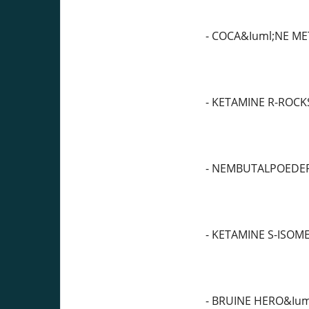
- COCA&Iuml;NE M
- KETAMINE R-ROCK
- NEMBUTALPOEDE
- KETAMINE S-ISOM
- BRUINE HERO&Ium