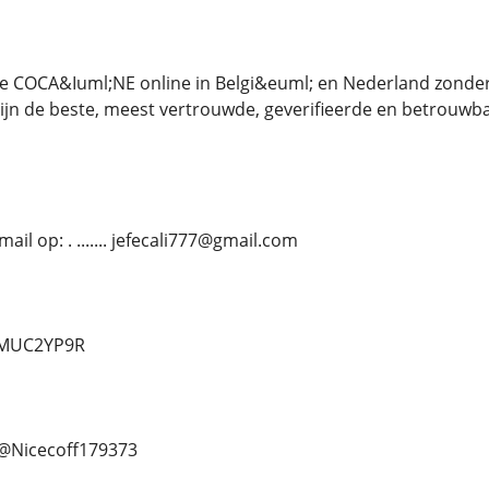
e COCA&Iuml;NE online in Belgi&euml; en Nederland zonder
j zijn de beste, meest vertrouwde, geverifieerde en betrouwb
il op: . ....... jefecali777@gmail.com
d/MUC2YP9R
.. @Nicecoff179373