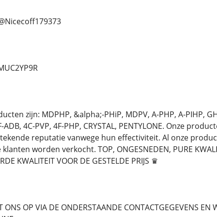
.. @Nicecoff179373
d/MUC2YP9R
oducten zijn: MDPHP, &alpha;-PHiP, MDPV, A-PHP, A-PIHP, 
-ADB, 4C-PVP, 4F-PHP, CRYSTAL, PENTYLONE. Onze producten 
stekende reputatie vanwege hun effectiviteit. Al onze produ
ze klanten worden verkocht. TOP, ONGESNEDEN, PURE KWA
DE KWALITEIT VOOR DE GESTELDE PRIJS ♛
 ONS OP VIA DE ONDERSTAANDE CONTACTGEGEVENS EN W