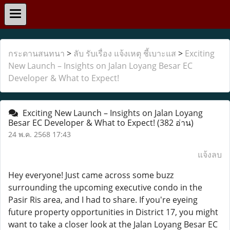
กระดานสนทนา
>
ลับ รับเรื่อง แจ้งเหตุ ชี้เบาะแส
>
Exciting
New Launch – Insights on Jalan Loyang Besar EC
Developer & What to Expect!
Exciting New Launch – Insights on Jalan Loyang
Besar EC Developer & What to Expect!
(382 อ่าน)
24 พ.ค. 2568 17:43
แจ้งลบ
Hey everyone! Just came across some buzz
surrounding the upcoming executive condo in the
Pasir Ris area, and I had to share. If you're eyeing
future property opportunities in District 17, you might
want to take a closer look at the Jalan Loyang Besar EC