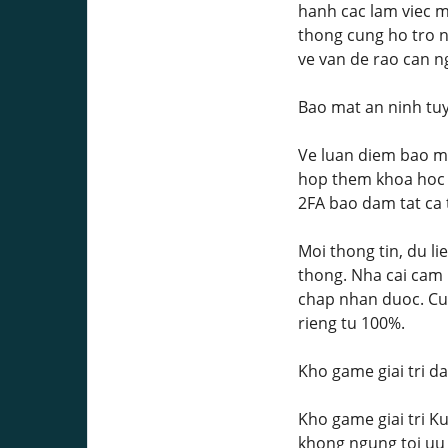
hanh cac lam viec ma
thong cung ho tro n
ve van de rao can n
Bao mat an ninh tuy
Ve luan diem bao m
hop them khoa hoc c
2FA bao dam tat ca t
Moi thong tin, du li
thong. Nha cai cam 
chap nhan duoc. Cun
rieng tu 100%.
Kho game giai tri da
Kho game giai tri K
khong ngung toi uu 