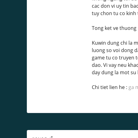
cac don vi uy tin b
tuy chon tu co kinh 
Tong ket ve thuong
Kuwin dung chi la m
luong so voi dong d
game tu co truyen t
dao. Vi vay neu kha
day dung la mot su 
Chi tiet lien he :
ga 