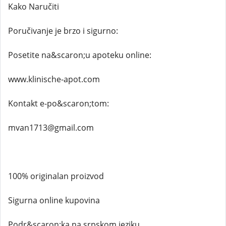
Kako Naručiti
Poručivanje je brzo i sigurno:
Posetite na&scaron;u apoteku online:
www.klinische-apot.com
Kontakt e-po&scaron;tom:
mvan1713@gmail.com
100% originalan proizvod
Sigurna online kupovina
Podr&scaron;ka na srpskom jeziku