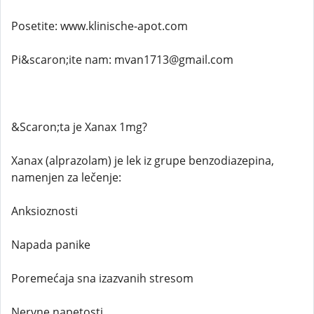
Posetite: www.klinische-apot.com
Pi&scaron;ite nam: mvan1713@gmail.com
&Scaron;ta je Xanax 1mg?
Xanax (alprazolam) je lek iz grupe benzodiazepina,
namenjen za lečenje:
Anksioznosti
Napada panike
Poremećaja sna izazvanih stresom
Nervne napetosti