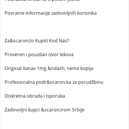
Povratne informacije zadovoljnih korisnika
Za&scaron;to Kupiti Kod Nas?
Proveren i pouzdan izvor lekova
Original Xanax 1mg &ndash; nema kopija
Profesionalna podr&scaron;ka za porudžbinu
Diskretna obrada i isporuka
Zadovoljni kupci &scaron;irom Srbije