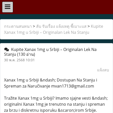
กระดานสนทนา
>
ลับ รับเรื่อง แจ้งเหตุ ชี้เบาะแส
>
Kupite
Xanax 1mg u Srbiji – Originalan Lek Na Stanju
Kupite Xanax 1mg u Srbiji – Originalan Lek Na
Stanju
(130 อ่าน)
30 พ.ค. 2568 10:01
แจ้งลบ
Xanax 1mg u Srbiji &ndash; Dostupan Na Stanju i
Spreman za Naručivanje mvan1713@gmail.com
Tražite Xanax 1mg u Srbiji? Imamo sjajne vesti &ndash;
originalni Xanax 1mg je trenutno na stanju i spreman
za brzu i diskretnu isporuku &scaron;irom Srbije.