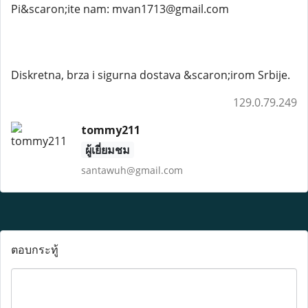
Pi&scaron;ite nam: mvan1713@gmail.com
Diskretna, brza i sigurna dostava &scaron;irom Srbije.
129.0.79.249
tommy211
ผู้เยี่ยมชม
santawuh@gmail.com
ตอบกระทู้