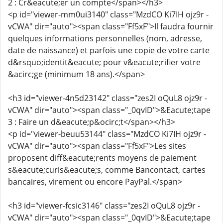
2 : Cr&eacute;er un compte</span></h3>
<p id="viewer-mm0ui3140" class="MzdCO Ki7IH ojz9r -
vCWA" dir="auto"><span class="Ff5xF">Il faudra fournir
quelques informations personnelles (nom, adresse,
date de naissance) et parfois une copie de votre carte
d&rsquo;identit&eacute; pour v&eacute;rifier votre
&acirc;ge (minimum 18 ans).</span>
<h3 id="viewer-4n5d23142" class="zes2I oQuL8 ojz9r -
vCWA" dir="auto"><span class="_0qvID">&Eacute;tape
3 : Faire un d&eacute;p&ocirc;t</span></h3>
<p id="viewer-beuu53144" class="MzdCO Ki7IH ojz9r -
vCWA" dir="auto"><span class="Ff5xF">Les sites
proposent diff&eacute;rents moyens de paiement
s&eacute;curis&eacute;s, comme Bancontact, cartes
bancaires, virement ou encore PayPal.</span>
<h3 id="viewer-fcsic3146" class="zes2I oQuL8 ojz9r -
vCWA" dir="auto"><span class="_0qvID">&Eacute;tape