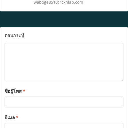
waboge8510@cxnlab.com
ตอบกระทู้
ชื่อผู้โพส
*
อีเมล
*