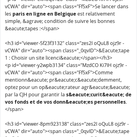
vCWA" dir="auto"><span class="Ff5xF">Se lancer dans
les
paris en ligne en Belgique
est relativement
simple, &agrave; condition de suivre les bonnes
&eacute;tapes :</span>
<h3 id="viewer-5f23f3132" class="zes2I oQuL8 ojz9r -
vCWA" dir="auto"><span class="_0qvID">&Eacute;tape
1 : Choisir un site licenci&eacute;</span></h3>
<p id="viewer-y2wpb3134" class="MzdCO Ki7IH ojz9r -
vCWA" dir="auto"><span class="Ff5xF">Comme
mentionn&eacute; pr&eacute;c&eacute;demment,
optez pour un op&eacute;rateur agr&eacute;&eacute;
par la CJH pour garantir la
s&eacute;curit&eacute; de
vos fonds et de vos donn&eacute;es personnelles
.
</span>
<h3 id="viewer-8pm923138" class="zes2I oQuL8 ojz9r -
vCWA" dir="auto"><span class="_0qvID">&Eacute;tape