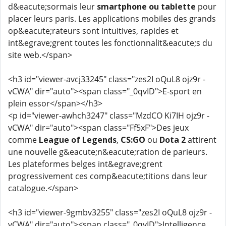
d&eacute;sormais leur
smartphone ou tablette
pour
placer leurs paris. Les applications mobiles des grands
op&eacute;rateurs sont intuitives, rapides et
int&egrave;grent toutes les fonctionnalit&eacute;s du
site web.</span>
<h3 id="viewer-avcj33245" class="zes2I oQuL8 ojz9r -
vCWA" dir="auto"><span class="_0qvID">E-sport en
plein essor</span></h3>
<p id="viewer-awhch3247" class="MzdCO Ki7IH ojz9r -
vCWA" dir="auto"><span class="Ff5xF">Des jeux
comme
League of Legends
,
CS:GO
ou
Dota 2
attirent
une nouvelle g&eacute;n&eacute;ration de parieurs.
Les plateformes belges int&egrave;grent
progressivement ces comp&eacute;titions dans leur
catalogue.</span>
<h3 id="viewer-9gmbv3255" class="zes2I oQuL8 ojz9r -
vCWA" dir="auto"><span class="_0qvID">Intelligence