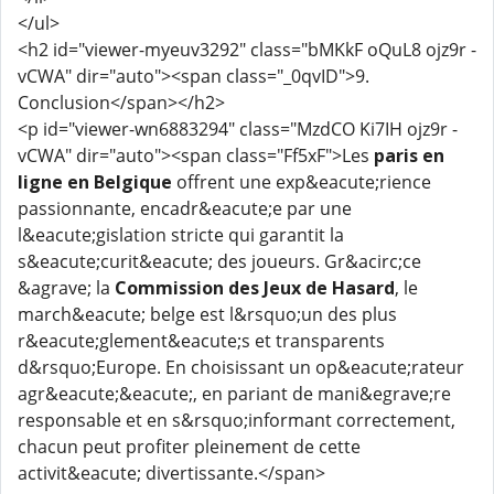
</ul>
<h2 id="viewer-myeuv3292" class="bMKkF oQuL8 ojz9r -
vCWA" dir="auto"><span class="_0qvID">9.
Conclusion</span></h2>
<p id="viewer-wn6883294" class="MzdCO Ki7IH ojz9r -
vCWA" dir="auto"><span class="Ff5xF">Les
paris en
ligne en Belgique
offrent une exp&eacute;rience
passionnante, encadr&eacute;e par une
l&eacute;gislation stricte qui garantit la
s&eacute;curit&eacute; des joueurs. Gr&acirc;ce
&agrave; la
Commission des Jeux de Hasard
, le
march&eacute; belge est l&rsquo;un des plus
r&eacute;glement&eacute;s et transparents
d&rsquo;Europe. En choisissant un op&eacute;rateur
agr&eacute;&eacute;, en pariant de mani&egrave;re
responsable et en s&rsquo;informant correctement,
chacun peut profiter pleinement de cette
activit&eacute; divertissante.</span>