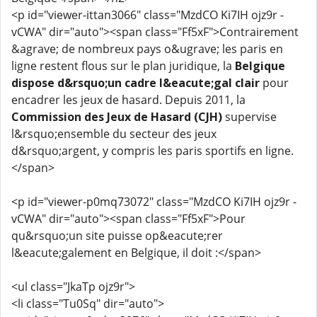
<p id="viewer-ittan3066" class="MzdCO Ki7IH ojz9r -
vCWA" dir="auto"><span class="Ff5xF">Contrairement
&agrave; de nombreux pays o&ugrave; les paris en
ligne restent flous sur le plan juridique, la
Belgique
dispose d&rsquo;un cadre l&eacute;gal clair
pour
encadrer les jeux de hasard. Depuis 2011, la
Commission des Jeux de Hasard (CJH)
supervise
l&rsquo;ensemble du secteur des jeux
d&rsquo;argent, y compris les paris sportifs en ligne.
</span>
<p id="viewer-p0mq73072" class="MzdCO Ki7IH ojz9r -
vCWA" dir="auto"><span class="Ff5xF">Pour
qu&rsquo;un site puisse op&eacute;rer
l&eacute;galement en Belgique, il doit :</span>
<ul class="JkaTp ojz9r">
<li class="Tu0Sq" dir="auto">