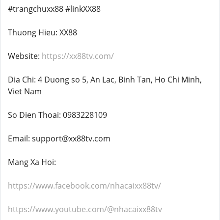
#trangchuxx88 #linkXX88
Thuong Hieu: XX88
Website:
https://xx88tv.com/
Dia Chi: 4 Duong so 5, An Lac, Binh Tan, Ho Chi Minh,
Viet Nam
So Dien Thoai: 0983228109
Email: support@xx88tv.com
Mang Xa Hoi:
https://www.facebook.com/nhacaixx88tv/
https://www.youtube.com/@nhacaixx88tv