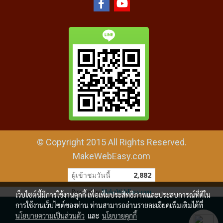
© Copyright 2015 All Rights Reserved.
MakeWebEasy.com
ผู้เข้าชมวันนี้
2,882
Powered by
MakeWebEasy.com
เว็บไซต์นี้มีการใช้งานคุกกี้ เพื่อเพิ่มประสิทธิภาพและประสบการณ์ที่ดีใน
การใช้งานเว็บไซต์ของท่าน ท่านสามารถอ่านรายละเอียดเพิ่มเติมได้ที่
นโยบายความเป็นส่วนตัว
และ
นโยบายคุกกี้