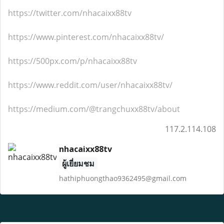
https://twitter.com/nhacaixx88tv
https://www.pinterest.com/nhacaixx88tv/
https://500px.com/p/nhacaixx88tv
https://www.reddit.com/user/nhacaixx88tv/
https://medium.com/@trangchuxx88tv/about
117.2.114.108
nhacaixx88tv
ผู้เยี่ยมชม
hathiphuongthao9362495@gmail.com