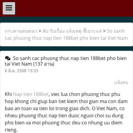
กระดานสนทนา
>
ลับ รับเรื่อง แจ้งเหตุ ชี้เบาะแส
>
So sanh
cac phuong thuc nap tien 188bet pho bien tai Viet Nam
So sanh cac phuong thuc nap tien 188bet pho bien
tai Viet Nam
(137 อ่าน)
6 มิ.ย. 2568 13:33
แจ้งลบ
Khi
Nap tien 188bet
, viec lua chon phuong thuc phu
hop khong chi giup ban tiet kiem thoi gian ma con dam
bao an toan va tien loi trong giao dich. O Viet Nam, co
nhieu phuong thuc nap tien duoc nguoi choi su dung
pho bien va moi phuong thuc deu co nhung uu diem
rieng.