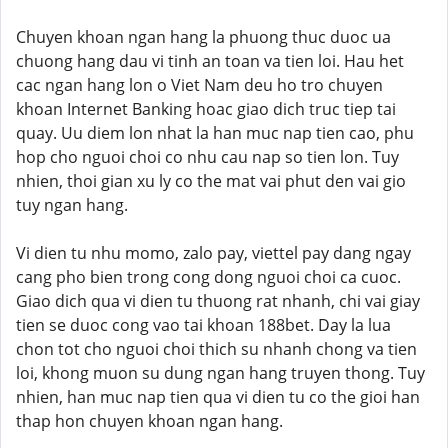
Chuyen khoan ngan hang la phuong thuc duoc ua
chuong hang dau vi tinh an toan va tien loi. Hau het
cac ngan hang lon o Viet Nam deu ho tro chuyen
khoan Internet Banking hoac giao dich truc tiep tai
quay. Uu diem lon nhat la han muc nap tien cao, phu
hop cho nguoi choi co nhu cau nap so tien lon. Tuy
nhien, thoi gian xu ly co the mat vai phut den vai gio
tuy ngan hang.
Vi dien tu nhu momo, zalo pay, viettel pay dang ngay
cang pho bien trong cong dong nguoi choi ca cuoc.
Giao dich qua vi dien tu thuong rat nhanh, chi vai giay
tien se duoc cong vao tai khoan 188bet. Day la lua
chon tot cho nguoi choi thich su nhanh chong va tien
loi, khong muon su dung ngan hang truyen thong. Tuy
nhien, han muc nap tien qua vi dien tu co the gioi han
thap hon chuyen khoan ngan hang.