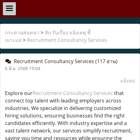
กระดานสนทนา
>
ลับ รับเรื่อง แจ้งเหตุ ชี้
เบาะแส
>
Recruitment Consultancy Services
Recruitment Consultancy Services
(117 อ่าน)
6 มิ.ย. 2568 19:04
แจ้งลบ
Explore our
Recruitment Consultancy Services
that
connect top talent with leading employers across
industries. We specialize in delivering customized
hiring solutions, ensuring businesses find the right
candidates efficiently. With industry expertise and a
vast talent network, our services simplify recruitment,
saving you time and resources while ensuring the