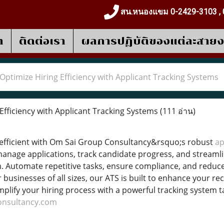
สน.หนองแขม 0-2429-3103 , 
า
ติดต่อเรา
ผลการปฎิบัติของแต่ละสาย
Optimize Hiring Efficiency with Applicant Tracking Systems
Efficiency with Applicant Tracking Systems
(111 อ่าน)
 efficient with Om Sai Group Consultancy&rsquo;s robust
ap
manage applications, track candidate progress, and strea
m. Automate repetitive tasks, ensure compliance, and reduce
r businesses of all sizes, our ATS is built to enhance your
plify your hiring process with a powerful tracking system t
nsultancy.com