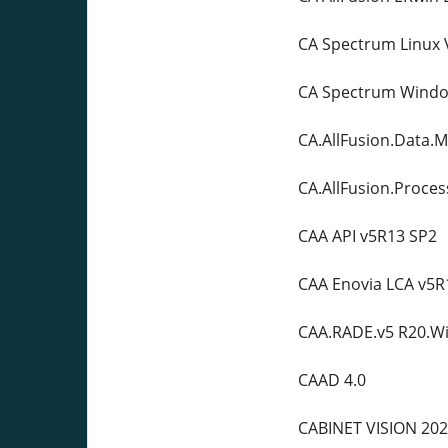
CA Spectrum Linux 
CA Spectrum Windo
CA.AllFusion.Data.M
CA.AllFusion.Proces
CAA API v5R13 SP2
CAA Enovia LCA v5R
CAA.RADE.v5 R20.W
CAAD 4.0
CABINET VISION 202