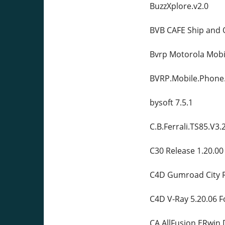
BuzzXplore.v2.0
BVB CAFE Ship and 
Bvrp Motorola Mobi
BVRP.Mobile.Phone.
bysoft 7.5.1
C.B.Ferrali.TS85.V3.
C30 Release 1.20.00
C4D Gumroad City R
C4D V-Ray 5.20.06 
CA AllFusion ERwin 