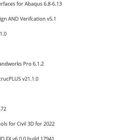
erfaces for Abaqus 6.8-6.13
gn AND Verifcation v5.1
1.0
andworks Pro 6.1.2
trucPLUS v21.1.0
.72
ls for Civil 3D for 2022
 FX v6.0.0 build 17941