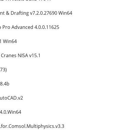
t & Drafting v7.2.0.27690 Win64
 Pro Advanced 4.0.0.11625
.1 Win64
 Cranes NISA v15.1
73)
 8.4b
AutoCAD.v2
4.0.Win64
for.Comsol.Multiphysics.v3.3