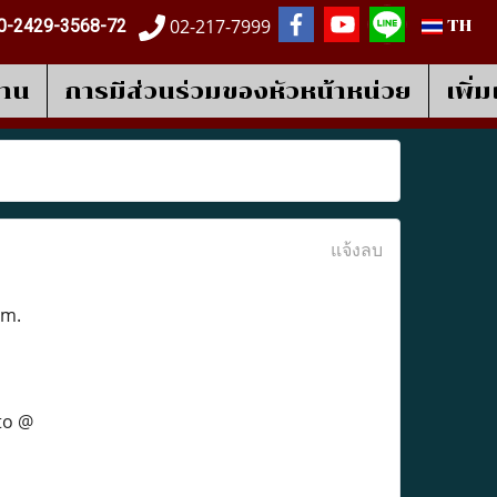
02-217-7999
0-2429-3568-72
TH
งาน
การมีส่วนร่วมของหัวหน้าหน่วย
เพิ่
แจ้งลบ
em.
to @