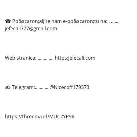
☎ Po&scaron;aljite nam e-po&scaron;tu na: . .......
jefecali777@gmail.com
Web stranica:.............. https:jefecali.com
✍ Telegram:........... @Nicecoff179373
https://threema.id/MUC2YP9R