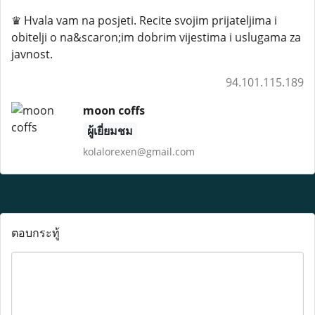
♛ Hvala vam na posjeti. Recite svojim prijateljima i
obitelji o na&scaron;im dobrim vijestima i uslugama za
javnost.
94.101.115.189
moon coffs
ผู้เยี่ยมชม
kolalorexen@gmail.com
ตอบกระทู้