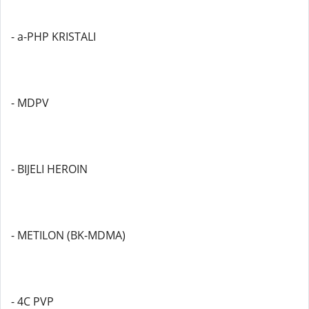
- a-PHP KRISTALI
- MDPV
- BIJELI HEROIN
- METILON (BK-MDMA)
- 4C PVP