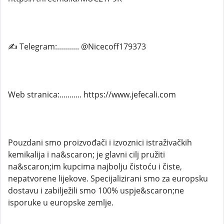
✍ Telegram:........... @Nicecoff179373
Web stranica:........... https://www.jefecali.com
Pouzdani smo proizvođači i izvoznici istraživačkih
kemikalija i na&scaron; je glavni cilj pružiti
na&scaron;im kupcima najbolju čistoću i čiste,
nepatvorene lijekove. Specijalizirani smo za europsku
dostavu i zabilježili smo 100% uspje&scaron;ne
isporuke u europske zemlje.