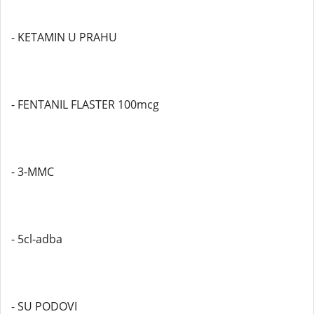
- KETAMIN U PRAHU
- FENTANIL FLASTER 100mcg
- 3-MMC
- 5cl-adba
- SU PODOVI