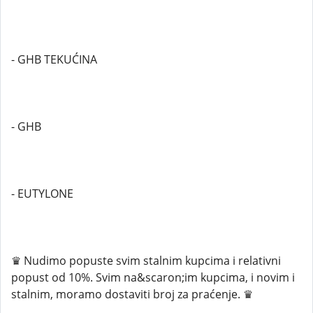
- GHB TEKUĆINA
- GHB
- EUTYLONE
♛ Nudimo popuste svim stalnim kupcima i relativni
popust od 10%. Svim na&scaron;im kupcima, i novim i
stalnim, moramo dostaviti broj za praćenje. ♛