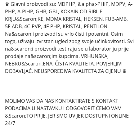
♛ Glavni proizvodi su: MDPHP, &alpha;-PHiP, MDPV, A-
PHP, A-PIHP, GHB, GBL, KOKAIN OD RIBLJE
KRJU&Scaron;KE, MDMA KRISTAL, HEKSEN, FUB-AMB,
5F-ADB, 4C-PVP, 4F-PHP, KRISTAL, PENTILON.
Na&scaron;i proizvodi su vrlo čisti i potentni. Osim
toga, uživaju izvrstan ugled zbog svoje učinkovitosti. Svi
na&scaron;i proizvodi testiraju se u laboratoriju prije
prodaje na&scaron;im kupcima. VRHUNSKA,
NEBRU&Scaron;ENA, ČISTA KVALITETA, POVJERLJIVI
DOBAVLJAČ, NEUSPOREDIVA KVALITETA ZA CIJENU ♛
MOLIMO VAS DA NAS KONTAKTIRATE S KONTAKT
PODACIMA U NASTAVKU I ODGOVORIT ĆEMO VAM
&Scaron;TO PRIJE, JER SMO UVIJEK DOSTUPNI ONLINE
24/7