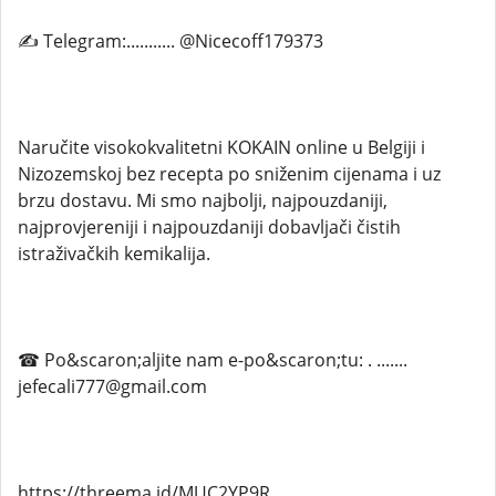
✍ Telegram:........... @Nicecoff179373
Naručite visokokvalitetni KOKAIN online u Belgiji i
Nizozemskoj bez recepta po sniženim cijenama i uz
brzu dostavu. Mi smo najbolji, najpouzdaniji,
najprovjereniji i najpouzdaniji dobavljači čistih
istraživačkih kemikalija.
☎ Po&scaron;aljite nam e-po&scaron;tu: . .......
jefecali777@gmail.com
https://threema.id/MUC2YP9R