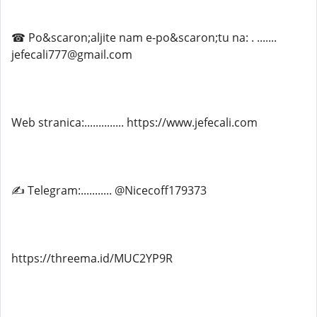
☎ Po&scaron;aljite nam e-po&scaron;tu na: . .......
jefecali777@gmail.com
Web stranica:.............. https://www.jefecali.com
✍ Telegram:........... @Nicecoff179373
https://threema.id/MUC2YP9R