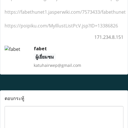
https://fabethunet1.jasperwiki.com/7573433/fabethunet
https://poipiku.com/MyIllustListPcV.jsp?ID=13386826
171.234.8.151
fabet
ผู้เยี่ยมชม
katuhairwep@gmail.com
ตอบกระทู้