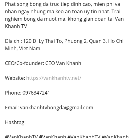
Phat song bong da truc tiep dinh cao, mien phi va
nhan ngay nhung ma keo an toan uy tin nhat. Trai
nghiem bong da muot ma, khong gian doan tai Van
Khanh TV
Dia chi: 120 D. Ly Thai To, Phuong 2, Quan 3, Ho Chi
Minh, Viet Nam
CEO/Co-founder: CEO Van Khanh
Website:
https://vankhanhtv.net/
Phone: 0976347241
Email: vankhanhtvbongda@gmail.com
Hashtag:
#VanKhanhTV #VanKhanh #VanKhanhTV #VanKhanh