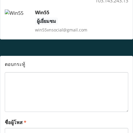
103.143.243.13
Win55
ผู้เยี่ยมชม
win55vnsocial@gmail.com
ตอบกระทู้
ชื่อผู้โพส
*