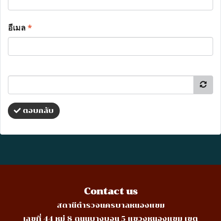
อีเมล
*
ตอบกลับ
Contact us
สถานีตำรวจนครบาลหนองแขม
เลขที่ 44 หมู่ 8 ถนนบางบอน 5 แขวงหนองแขม เขต