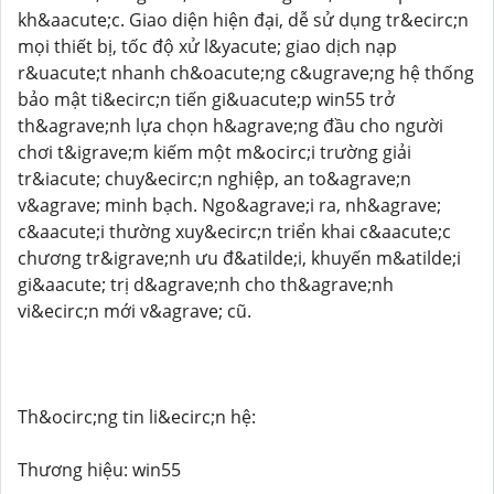
kh&aacute;c. Giao diện hiện đại, dễ sử dụng tr&ecirc;n
mọi thiết bị, tốc độ xử l&yacute; giao dịch nạp
r&uacute;t nhanh ch&oacute;ng c&ugrave;ng hệ thống
bảo mật ti&ecirc;n tiến gi&uacute;p win55 trở
th&agrave;nh lựa chọn h&agrave;ng đầu cho người
chơi t&igrave;m kiếm một m&ocirc;i trường giải
tr&iacute; chuy&ecirc;n nghiệp, an to&agrave;n
v&agrave; minh bạch. Ngo&agrave;i ra, nh&agrave;
c&aacute;i thường xuy&ecirc;n triển khai c&aacute;c
chương tr&igrave;nh ưu đ&atilde;i, khuyến m&atilde;i
gi&aacute; trị d&agrave;nh cho th&agrave;nh
vi&ecirc;n mới v&agrave; cũ.
Th&ocirc;ng tin li&ecirc;n hệ:
Thương hiệu: win55