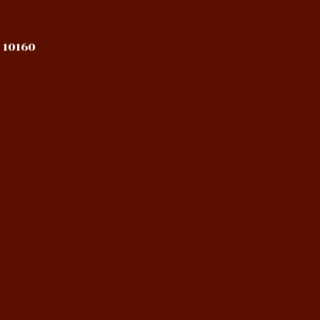
 10160