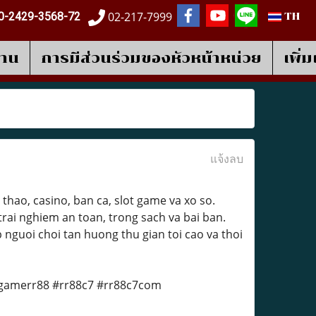
02-217-7999
0-2429-3568-72
TH
งาน
การมีส่วนร่วมของหัวหน้าหน่วย
เพิ่
แจ้งลบ
thao, casino, ban ca, slot game va xo so.
rai nghiem an toan, trong sach va bai ban.
 nguoi choi tan huong thu gian toi cao va thoi
ggamerr88 #rr88c7 #rr88c7com