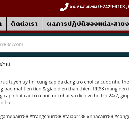
สน.หนองแขม 0-2429-3103 , 
า
ติดต่อเรา
ผลการปฎิบัติของแต่ละสาย
rr88c7com
อ่าน)
ruc tuyen uy tin, cung cap da dang tro choi ca cuoc nhu the 
g bao mat tien tien & giao dien than thien, RR88 mang den t
 cap nhat cac tro choi moi nhat va dich vu ho tro 24/7, giup
n hut.
#gamebairr88 #trangchurr88 #taiaprr88 #nhacairr88 #con