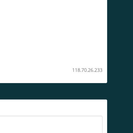
118.70.26.233