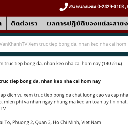
สน.หนองแขม 0-2429-3103 , 
า
ติดต่อเรา
ผลการปฎิบัติของแต่ละสาย
VanKhanhTV Xem truc tiep bong da, nhan keo nha cai hom
truc tiep bong da, nhan keo nha cai hom nay
(140 อ่าน)
uc tiep bong da, nhan keo nha cai hom nay
ap dich vu xem truc tiep bong da chat luong cao va cap nha
ao, mien phi va nhan ngay nhung ma keo an toan uy tin nha
 TV
Thai To, Phuong 2, Quan 3, Ho Chi Minh, Viet Nam