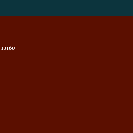
 10160