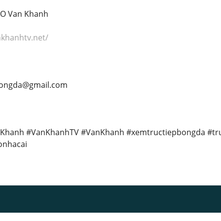
EO Van Khanh
nkhanhtv.net/
bongda@gmail.com
Khanh #VanKhanhTV #VanKhanh #xemtructiepbongda #tru
onhacai