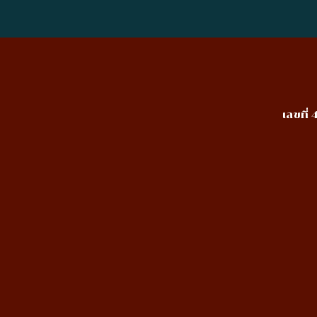
เลขที