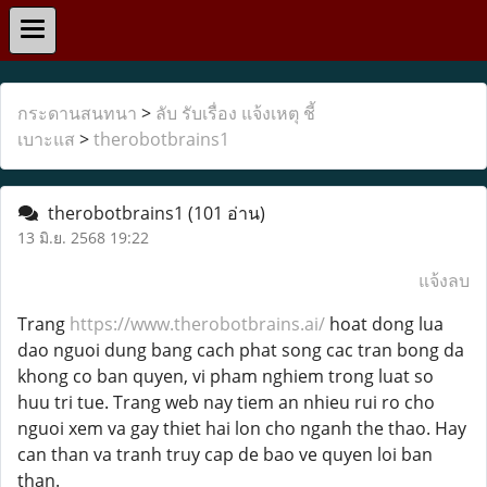
กระดานสนทนา
>
ลับ รับเรื่อง แจ้งเหตุ ชี้
เบาะแส
>
therobotbrains1
therobotbrains1
(101 อ่าน)
13 มิ.ย. 2568 19:22
แจ้งลบ
Trang
https://www.therobotbrains.ai/
hoat dong lua
dao nguoi dung bang cach phat song cac tran bong da
khong co ban quyen, vi pham nghiem trong luat so
huu tri tue. Trang web nay tiem an nhieu rui ro cho
nguoi xem va gay thiet hai lon cho nganh the thao. Hay
can than va tranh truy cap de bao ve quyen loi ban
than.