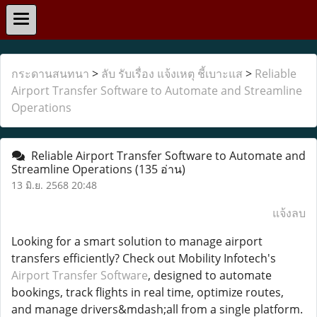
กระดานสนทนา
>
ลับ รับเรื่อง แจ้งเหตุ ชี้เบาะแส
>
Reliable
Airport Transfer Software to Automate and Streamline
Operations
Reliable Airport Transfer Software to Automate and
Streamline Operations
(135 อ่าน)
13 มิ.ย. 2568 20:48
แจ้งลบ
Looking for a smart solution to manage airport
transfers efficiently? Check out Mobility Infotech's
Airport Transfer Software
, designed to automate
bookings, track flights in real time, optimize routes,
and manage drivers&mdash;all from a single platform.