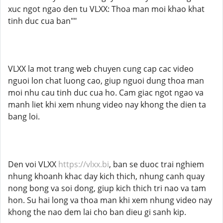
xuc ngot ngao den tu VLXX: Thoa man moi khao khat
tinh duc cua ban""
VLXX la mot trang web chuyen cung cap cac video
nguoi lon chat luong cao, giup nguoi dung thoa man
moi nhu cau tinh duc cua ho. Cam giac ngot ngao va
manh liet khi xem nhung video nay khong the dien ta
bang loi.
Den voi VLXX
https://vlxx.bi
, ban se duoc trai nghiem
nhung khoanh khac day kich thich, nhung canh quay
nong bong va soi dong, giup kich thich tri nao va tam
hon. Su hai long va thoa man khi xem nhung video nay
khong the nao dem lai cho ban dieu gi sanh kip.