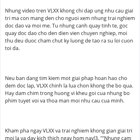
Nhung video tren VLXX khong chi dap ung nhu cau giai
tri ma con mang den cho nguoi xem nhung trai nghiem
doc dao va moi me. Tu nhung canh quay tinh te, goc
quay doc dao cho den dien vien chuyen nghiep, moi
thu deu duoc cham chut ky luong de tao ra su loi cuon
toi da.
Neu ban dang tim kiem mot giai phap hoan hao cho
dem doc lap, VLXX chinh la lua chon khong the bo qua.
Hay dam chim trong huong vi kheu goi cua nhung bo
phim tuyet voi va thoa man moi nhu cau cua minh.
Kham pha ngay VLXX va trai nghiem khong gian giai tri
moi la va day kich thich ngay hom nay!3. ""Nhung cam