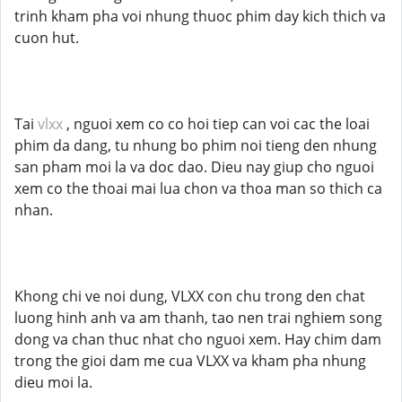
trinh kham pha voi nhung thuoc phim day kich thich va
cuon hut.
Tai
vlxx
, nguoi xem co co hoi tiep can voi cac the loai
phim da dang, tu nhung bo phim noi tieng den nhung
san pham moi la va doc dao. Dieu nay giup cho nguoi
xem co the thoai mai lua chon va thoa man so thich ca
nhan.
Khong chi ve noi dung, VLXX con chu trong den chat
luong hinh anh va am thanh, tao nen trai nghiem song
dong va chan thuc nhat cho nguoi xem. Hay chim dam
trong the gioi dam me cua VLXX va kham pha nhung
dieu moi la.