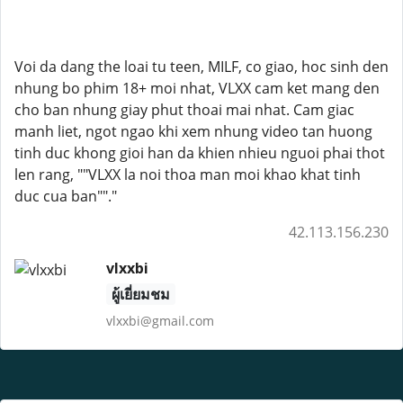
Voi da dang the loai tu teen, MILF, co giao, hoc sinh den
nhung bo phim 18+ moi nhat, VLXX cam ket mang den
cho ban nhung giay phut thoai mai nhat. Cam giac
manh liet, ngot ngao khi xem nhung video tan huong
tinh duc khong gioi han da khien nhieu nguoi phai thot
len rang, ""VLXX la noi thoa man moi khao khat tinh
duc cua ban""."
42.113.156.230
vlxxbi
ผู้เยี่ยมชม
vlxxbi@gmail.com