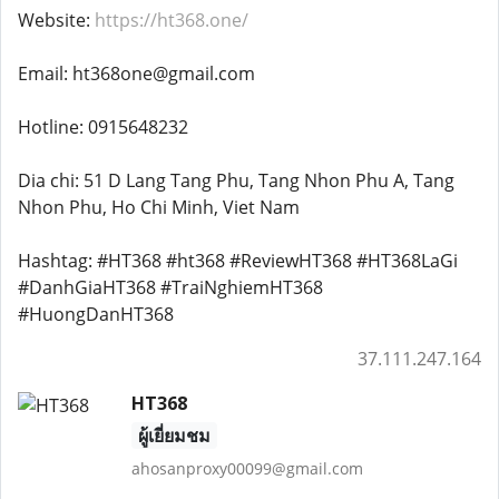
Website:
https://ht368.one/
Email: ht368one@gmail.com
Hotline: 0915648232
Dia chi: 51 D Lang Tang Phu, Tang Nhon Phu A, Tang
Nhon Phu, Ho Chi Minh, Viet Nam
Hashtag: #HT368 #ht368 #ReviewHT368 #HT368LaGi
#DanhGiaHT368 #TraiNghiemHT368
#HuongDanHT368
37.111.247.164
HT368
ผู้เยี่ยมชม
ahosanproxy00099@gmail.com