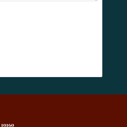
 10160