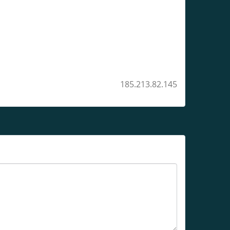
185.213.82.145