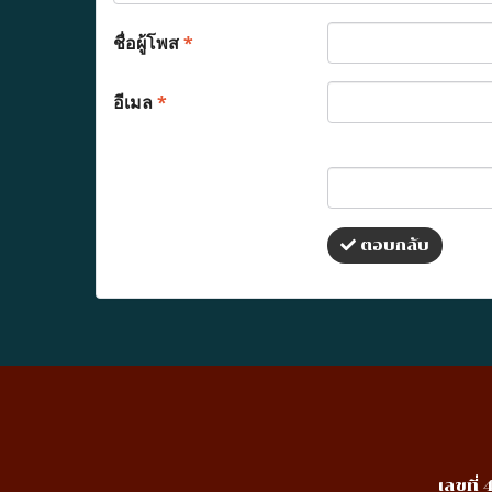
ชื่อผู้โพส
*
อีเมล
*
ตอบกลับ
เลขที