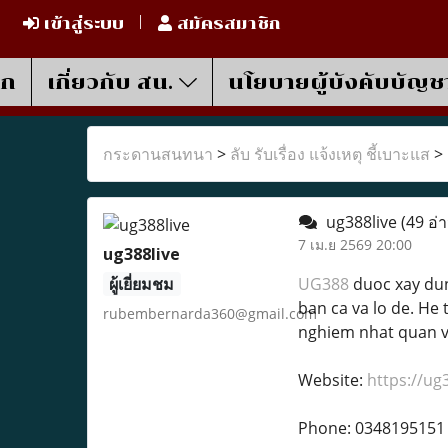
เข้าสู่ระบบ
สมัครสมาชิก
รก
เกี่ยวกับ สน.
นโยบายผู้บังคับบัญช
กระดานสนทนา
>
ลับ รับเรื่อง แจ้งเหตุ ชี้เบาะแส
>
ug388live
(49 อ่
7 เม.ย 2569 20:00
ug388live
ผู้เยี่ยมชม
UG388
duoc xay dung
ban ca va lo de. He
rubembernarda360@gmail.com
nghiem nhat quan v
Website:
https://ug3
Phone: 0348195151