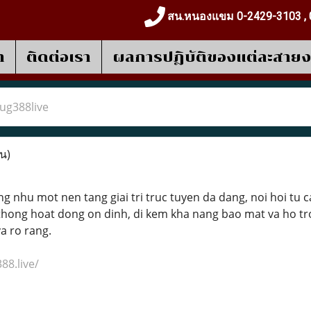
สน.หนองแขม 0-2429-3103 , 
า
ติดต่อเรา
ผลการปฎิบัติของแต่ละสาย
ug388live
าน)
 nhu mot nen tang giai tri truc tuyen da dang, noi hoi tu ca
 thong hoat dong on dinh, di kem kha nang bao mat va ho tr
a ro rang.
88.live/