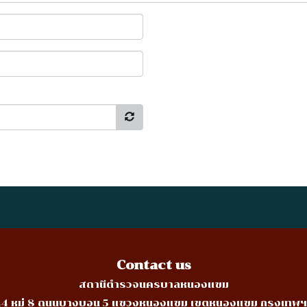
Contact us
สถานีตำรวจนครบาลหนองแขม
่ 44 หมู่ 8 ถนนบางบอน 5 แขวงหนองแขม เขตหนองแขม กรุงเทพฯ