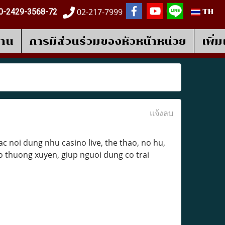
02-217-7999
0-2429-3568-72
TH
งาน
การมีส่วนร่วมของหัวหน้าหน่วย
เพิ่
แจ้งลบ
c noi dung nhu casino live, the thao, no hu,
o thuong xuyen, giup nguoi dung co trai