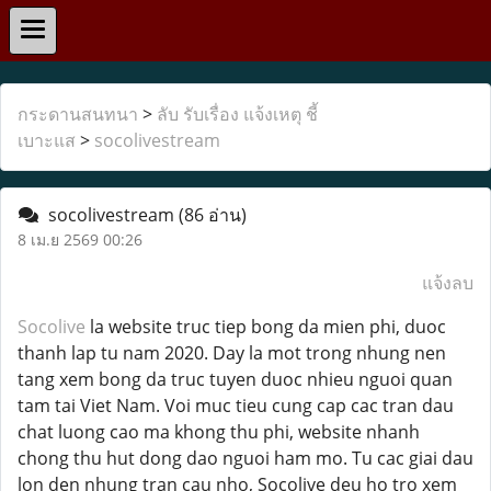
กระดานสนทนา
>
ลับ รับเรื่อง แจ้งเหตุ ชี้
เบาะแส
>
socolivestream
socolivestream
(86 อ่าน)
8 เม.ย 2569 00:26
แจ้งลบ
Socolive
la website truc tiep bong da mien phi, duoc
thanh lap tu nam 2020. Day la mot trong nhung nen
tang xem bong da truc tuyen duoc nhieu nguoi quan
tam tai Viet Nam. Voi muc tieu cung cap cac tran dau
chat luong cao ma khong thu phi, website nhanh
chong thu hut dong dao nguoi ham mo. Tu cac giai dau
lon den nhung tran cau nho, Socolive deu ho tro xem