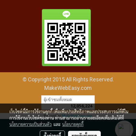
© Copyright 2015 All Rights Reserved.
MakeWebEasy.com
ผู้เข้าชมทั้งหมด
12,056,224
เว็บไซต์นี้มีการใช้งานคุกกี้ เพื่อเพิ่มประสิทธิภาพและประสบการณ์ที่ดีใน
Powered by
MakeWebEasy.com
การใช้งานเว็บไซต์ของท่าน ท่านสามารถอ่านรายละเอียดเพิ่มเติมได้ที่
นโยบายความเป็นส่วนตัว
และ
นโยบายคุกกี้
ตั้งค่าคุกกี้
ยอมรับทั้งหมด