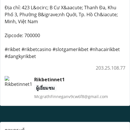
Địa chỉ: 423 L&ocirc; B Cư X&aacute; Thanh Đa, Khu
Phố 3, Phường B&igrave;nh Quới, Tp. Hồ Ch&iacute;
Minh, Việt Nam
Zipcode: 700000
#rikbet #rikbetcasino #slotgamerikbet #nhacairikbet
#dangkyrikbet
203.25.108.77
Rikbetinnet1
ผู้เยี่ยมชม
McgrathFinneganv9cw6f8@gmail.com