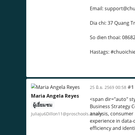
Email: support@chuo
Dia chi: 37 Quang T
So dien thoai: 0868
Hastags: #chuoichi
#1
25 มิ.ย. 2569 00:58
Maria Angela Reyes
<span dir="auto" styl
ผู้เยี่ยมชม
Business Strategy Co
analysis, consumer 
Juliaju6Dillon11@proschools.it.com
experience in data-
efficiency and iden