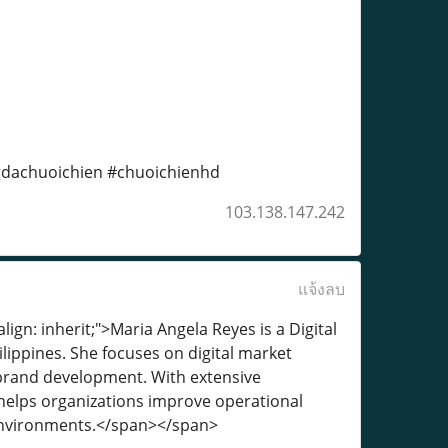
gdachuoichien #chuoichienhd
103.138.147.242
แจ้งลบ
align: inherit;">Maria Angela Reyes is a Digital
lippines. She focuses on digital market
 brand development. With extensive
helps organizations improve operational
l environments.</span></span>