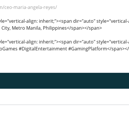
ion/ceo-maria-angela-reyes/
le="vertical-align: inherit;"><span dir="auto" style="vertical
 City, Metro Manila, Philippines</span></span>
le="vertical-align: inherit;"><span dir="auto" style="vertical
inoGames #DigitalEntertainment #GamingPlatform</span><