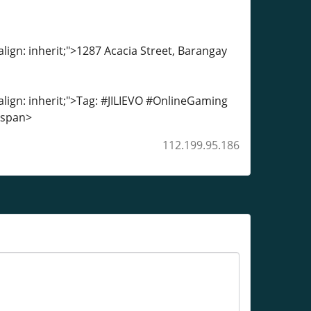
-align: inherit;">1287 Acacia Street, Barangay
-align: inherit;">Tag: #JILIEVO #OnlineGaming
/span>
112.199.95.186