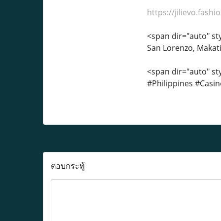
https://jilievo.fash
<span dir="auto" sty
San Lorenzo, Makati
<span dir="auto" sty
#Philippines #Cas
ตอบกระทู้