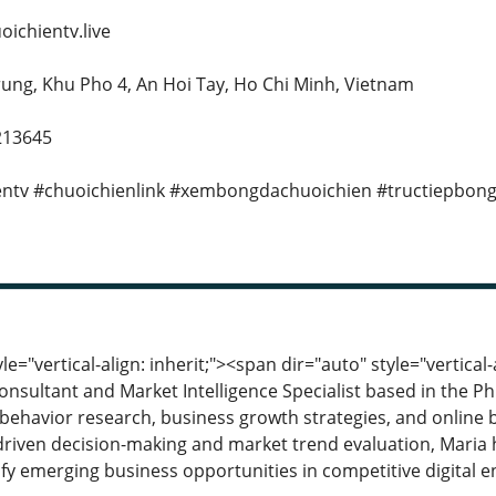
ichientv.live
rung, Khu Pho 4, An Hoi Tay, Ho Chi Minh, Vietnam
213645
entv #chuoichienlink #xembongdachuoichien #tructiepbon
e="vertical-align: inherit;"><span dir="auto" style="vertical-
nsultant and Market Intelligence Specialist based in the Phi
behavior research, business growth strategies, and online
driven decision-making and market trend evaluation, Maria 
tify emerging business opportunities in competitive digita