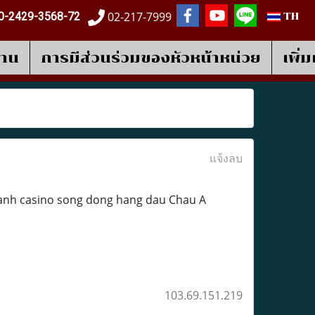
02-217-7999
0-2429-3568-72
TH
งาน
การมีส่วนร่วมของหัวหน้าหน่วย
เพิ่
แจ้งลบ
 sanh casino song dong hang dau Chau A
103.69.151.219