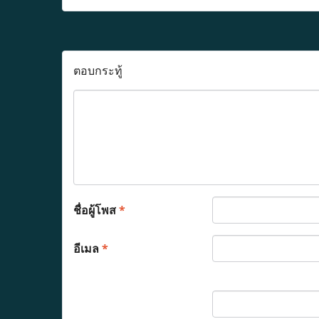
ตอบกระทู้
ชื่อผู้โพส
*
อีเมล
*