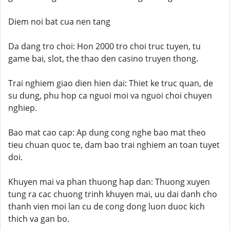
Diem noi bat cua nen tang
Da dang tro choi: Hon 2000 tro choi truc tuyen, tu
game bai, slot, the thao den casino truyen thong.
Trai nghiem giao dien hien dai: Thiet ke truc quan, de
su dung, phu hop ca nguoi moi va nguoi choi chuyen
nghiep.
Bao mat cao cap: Ap dung cong nghe bao mat theo
tieu chuan quoc te, dam bao trai nghiem an toan tuyet
doi.
Khuyen mai va phan thuong hap dan: Thuong xuyen
tung ra cac chuong trinh khuyen mai, uu dai danh cho
thanh vien moi lan cu de cong dong luon duoc kich
thich va gan bo.