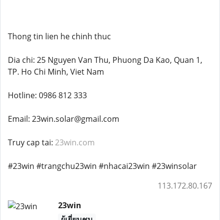
Thong tin lien he chinh thuc
Dia chi: 25 Nguyen Van Thu, Phuong Da Kao, Quan 1,
TP. Ho Chi Minh, Viet Nam
Hotline: 0986 812 333
Email: 23win.solar@gmail.com
Truy cap tai:
23win.com
#23win #trangchu23win #nhacai23win #23winsolar
113.172.80.167
23win
ผู้เยี่ยมชม