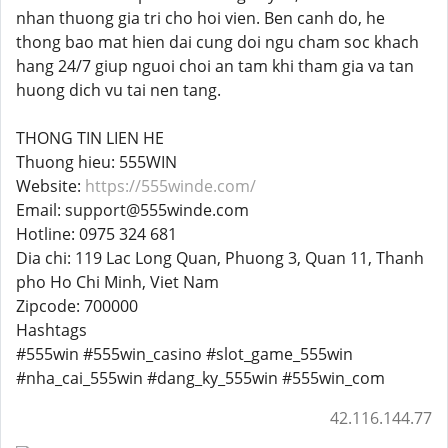
nhan thuong gia tri cho hoi vien. Ben canh do, he
thong bao mat hien dai cung doi ngu cham soc khach
hang 24/7 giup nguoi choi an tam khi tham gia va tan
huong dich vu tai nen tang.
THONG TIN LIEN HE
Thuong hieu: 555WIN
Website:
https://555winde.com/
Email: support@555winde.com
Hotline: 0975 324 681
Dia chi: 119 Lac Long Quan, Phuong 3, Quan 11, Thanh
pho Ho Chi Minh, Viet Nam
Zipcode: 700000
Hashtags
#555win #555win_casino #slot_game_555win
#nha_cai_555win #dang_ky_555win #555win_com
42.116.144.77