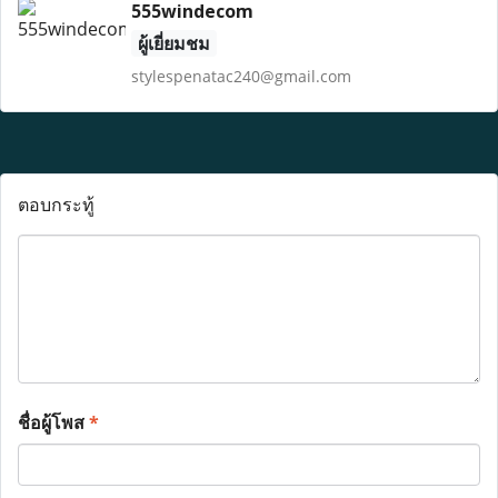
555windecom
ผู้เยี่ยมชม
stylespenatac240@gmail.com
ตอบกระทู้
ชื่อผู้โพส
*