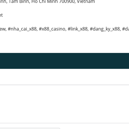
Binh, Tam Binh, Ho Chi Minh 700900, Vietnam
et
iew, #nha_cai_x88, #x88_casino, #link_x88, #dang_ky_x88, #