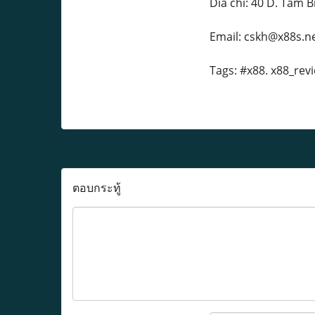
Dia chi: 40 D. Tam 
Email: cskh@x88s.n
Tags: #x88. x88_rev
ตอบกระทู้