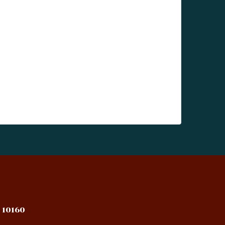
 10160