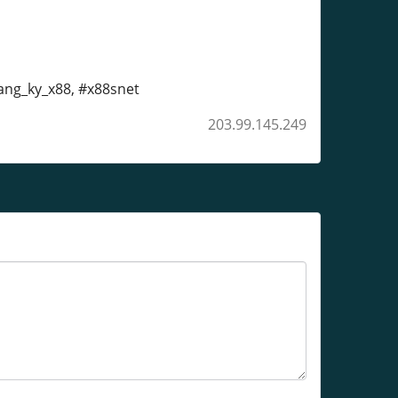
dang_ky_x88, #x88snet
203.99.145.249