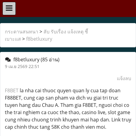
กระดานสนทนา
>
ลับ รับเรื่อง แจ้งเหตุ ชี้
เบาะแส
>
f8betluxury
f8betluxury
(85 อ่าน)
9 เม.ย 2569 22:51
แจ้งลบ
F8BET
la nha cai thuoc quyen quan ly cua tap doan
F88BET, cung cap san pham va dich vu giai tri truc
tuyen hang dau Chau A. Tham gia F8BET, nguoi choi co
the trai nghiem ca cuoc the thao, casino live, slot game
cung nhieu chuong trinh khuyen mai hap dan. Link truy
cap chinh thuc tang 58K cho thanh vien moi.