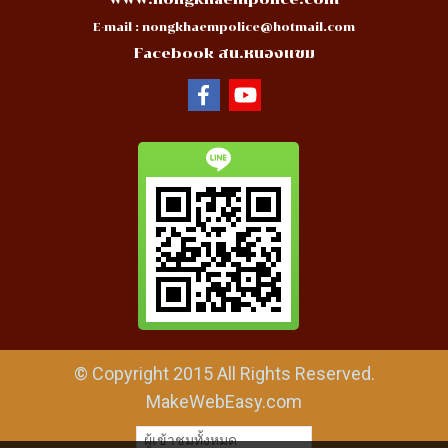
E-mail :
nongkhaempolice@hotmail.com
Facebook สน.หนองแขม
© Copyright 2015 All Rights Reserved.
MakeWebEasy.com
ผู้เข้าชมทั้งหมด