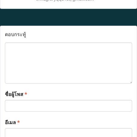
ตอบกระทู้
ชื่อผู้โพส
*
อีเมล
*