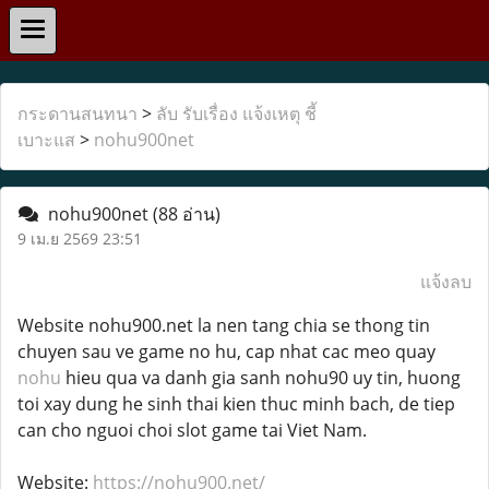
กระดานสนทนา
>
ลับ รับเรื่อง แจ้งเหตุ ชี้
เบาะแส
>
nohu900net
nohu900net
(88 อ่าน)
9 เม.ย 2569 23:51
แจ้งลบ
Website nohu900.net la nen tang chia se thong tin
chuyen sau ve game no hu, cap nhat cac meo quay
nohu
hieu qua va danh gia sanh nohu90 uy tin, huong
toi xay dung he sinh thai kien thuc minh bach, de tiep
can cho nguoi choi slot game tai Viet Nam.
Website:
https://nohu900.net/