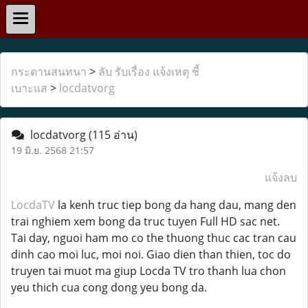
กระดานสนทนา
>
ลับ รับเรื่อง แจ้งเหตุ ชี้
เบาะแส
>
locdatvorg
locdatvorg
(115 อ่าน)
19 มิ.ย. 2568 21:57
แจ้งลบ
LocdaTV
la kenh truc tiep bong da hang dau, mang den
trai nghiem xem bong da truc tuyen Full HD sac net.
Tai day, nguoi ham mo co the thuong thuc cac tran cau
dinh cao moi luc, moi noi. Giao dien than thien, toc do
truyen tai muot ma giup Locda TV tro thanh lua chon
yeu thich cua cong dong yeu bong da.