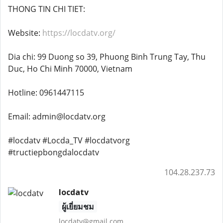
THONG TIN CHI TIET:
Website:
https://locdatv.org/
Dia chi: 99 Duong so 39, Phuong Binh Trung Tay, Thu
Duc, Ho Chi Minh 70000, Vietnam
Hotline: 0961447115
Email: admin@locdatv.org
#locdatv #Locda_TV #locdatvorg
#tructiepbongdalocdatv
104.28.237.73
locdatv
ผู้เยี่ยมชม
locdatv@gmail.com