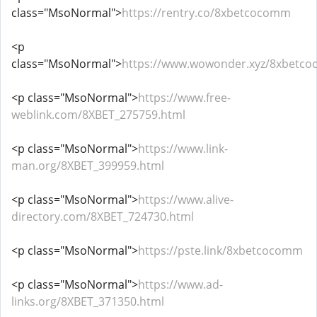
class="MsoNormal">
https://rentry.co/8xbetcocomm
<p
class="MsoNormal">
https://www.wowonder.xyz/8xbetc
<p class="MsoNormal">
https://www.free-
weblink.com/8XBET_275759.html
<p class="MsoNormal">
https://www.link-
man.org/8XBET_399959.html
<p class="MsoNormal">
https://www.alive-
directory.com/8XBET_724730.html
<p class="MsoNormal">
https://pste.link/8xbetcocomm
<p class="MsoNormal">
https://www.ad-
links.org/8XBET_371350.html