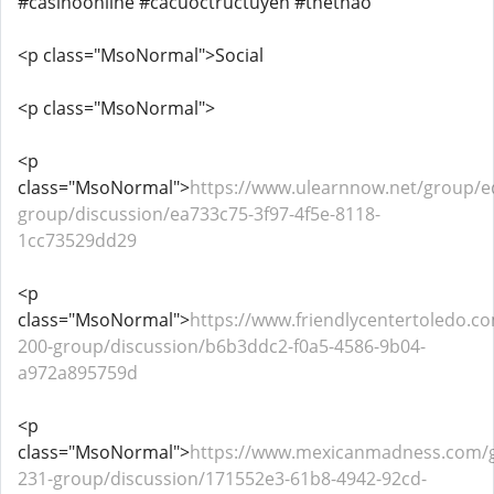
#casinoonline #cacuoctructuyen #thethao
<p class="MsoNormal">Social
<p class="MsoNormal">
<p
class="MsoNormal">
https://www.ulearnnow.net/group/e
group/discussion/ea733c75-3f97-4f5e-8118-
1cc73529dd29
<p
class="MsoNormal">
https://www.friendlycentertoledo.c
200-group/discussion/b6b3ddc2-f0a5-4586-9b04-
a972a895759d
<p
class="MsoNormal">
https://www.mexicanmadness.com/g
231-group/discussion/171552e3-61b8-4942-92cd-