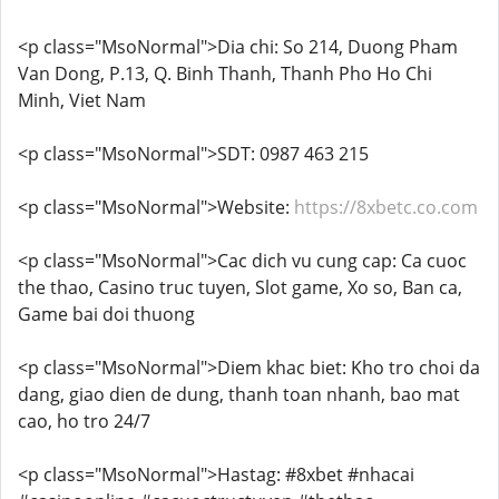
<p class="MsoNormal">Dia chi: So 214, Duong Pham
Van Dong, P.13, Q. Binh Thanh, Thanh Pho Ho Chi
Minh, Viet Nam
<p class="MsoNormal">SDT: 0987 463 215
<p class="MsoNormal">Website:
https://8xbetc.co.com
<p class="MsoNormal">Cac dich vu cung cap: Ca cuoc
the thao, Casino truc tuyen, Slot game, Xo so, Ban ca,
Game bai doi thuong
<p class="MsoNormal">Diem khac biet: Kho tro choi da
dang, giao dien de dung, thanh toan nhanh, bao mat
cao, ho tro 24/7
<p class="MsoNormal">Hastag: #8xbet #nhacai