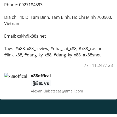
Phone: 0927184593
Dia chi: 40 D. Tam Binh, Tam Binh, Ho Chi Minh 700900,
Vietnam
Email: cskh@x88s.net
Tags: #x88. x88_review, #nha_cai_x88, #x88_casino,
#link_x88, #dang_ky_x88, #dang_ky_x88, #x88snet
77.111.247.128
x88offical
ผู้เยี่ยมชม
AlexanKlabatseas@gmail.com