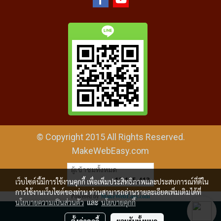
© Copyright 2015 All Rights Reserved.
MakeWebEasy.com
ผู้เข้าชมทั้งหมด
12,125,413
เว็บไซต์นี้มีการใช้งานคุกกี้ เพื่อเพิ่มประสิทธิภาพและประสบการณ์ที่ดีใน
การใช้งานเว็บไซต์ของท่าน ท่านสามารถอ่านรายละเอียดเพิ่มเติมได้ที่
Powered by
MakeWebEasy.com
นโยบายความเป็นส่วนตัว
และ
นโยบายคุกกี้