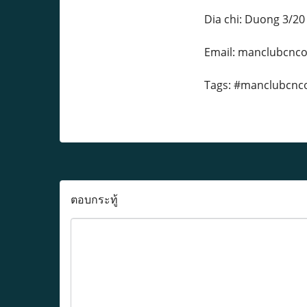
Dia chi: Duong 3/20
Email: manclubcn
Tags: #manclubcnc
ตอบกระทู้