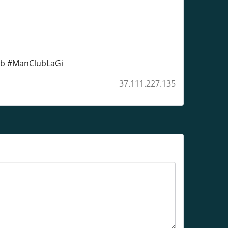
ub #ManClubLaGi
37.111.227.135