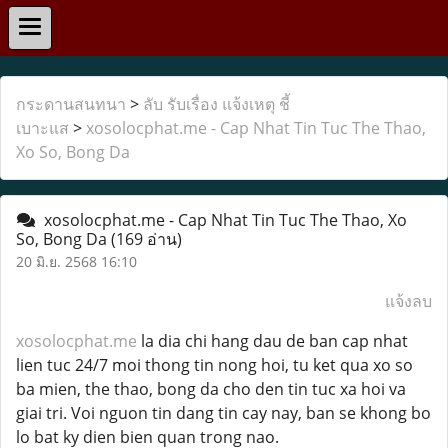
กระดานสนทนา
>
ลับ รับเรื่อง แจ้งเหตุ ชี้
เบาะแส
>
xosolocphat.me - Cap Nhat Tin Tuc The Thao,
Xo So, Bong Da
xosolocphat.me - Cap Nhat Tin Tuc The Thao, Xo
So, Bong Da
(169 อ่าน)
20 มิ.ย. 2568 16:10
แจ้งลบ
xosolocphat.me
la dia chi hang dau de ban cap nhat
lien tuc 24/7 moi thong tin nong hoi, tu ket qua xo so
ba mien, the thao, bong da cho den tin tuc xa hoi va
giai tri. Voi nguon tin dang tin cay nay, ban se khong bo
lo bat ky dien bien quan trong nao.