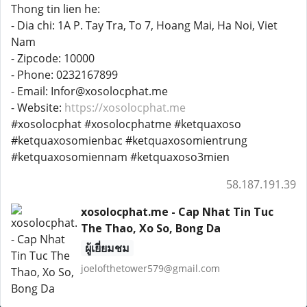
Thong tin lien he:
- Dia chi: 1A P. Tay Tra, To 7, Hoang Mai, Ha Noi, Viet
Nam
- Zipcode: 10000
- Phone: 0232167899
- Email: Infor@xosolocphat.me
- Website:
https://xosolocphat.me
#xosolocphat #xosolocphatme #ketquaxoso
#ketquaxosomienbac #ketquaxosomientrung
#ketquaxosomiennam #ketquaxoso3mien
58.187.191.39
xosolocphat.me - Cap Nhat Tin Tuc
The Thao, Xo So, Bong Da
ผู้เยี่ยมชม
joelofthetower579@gmail.com