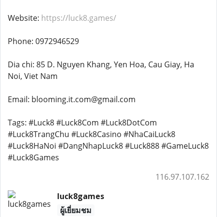
Website:
https://luck8.games/
Phone: 0972946529
Dia chi: 85 D. Nguyen Khang, Yen Hoa, Cau Giay, Ha
Noi, Viet Nam
Email: blooming.it.com@gmail.com
Tags: #Luck8 #Luck8Com #Luck8DotCom
#Luck8TrangChu #Luck8Casino #NhaCaiLuck8
#Luck8HaNoi #DangNhapLuck8 #Luck888 #GameLuck8
#Luck8Games
116.97.107.162
luck8games
ผู้เยี่ยมชม