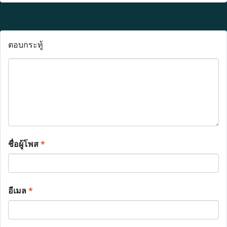
ตอบกระทู้
ชื่อผู้โพส
*
อีเมล
*