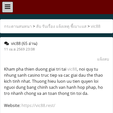
กระดานสนทนา
>
ลับ รับเรื่อง แจ้งเหตุ ชี้เบาะแส
>
vic88
vic88
(65 อ่าน)
11 เม.ย 2569 23:08
แจ้งลบ
Kham pha thien duong giai tri tai
vic88
, noi quy tu
nhung sanh casino truc tiep va cac giai dau the thao
kich tinh nhat. Thuong hieu luon uu tien quyen loi
nguoi dung bang chinh sach van hanh hop phap, ho
tro nhanh chong va an toan thong tin toi da.
Website:
https://vic88.rest/