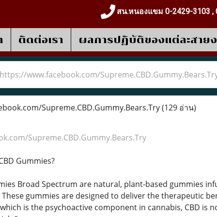
สน.หนองแขม 0-2429-3103 , 
า
ติดต่อเรา
ผลการปฎิบัติของแต่ละสาย
https://www.facebook.com/Supreme.CBD.Gummy.Bears.Tr
cebook.com/Supreme.CBD.Gummy.Bears.Try
(129 อ่าน)
ook.com/Supreme.CBD.Gummy.Bears.Try
 CBD Gummies?
s Broad Spectrum are natural, plant-based gummies infu
These gummies are designed to deliver the therapeutic bene
 which is the psychoactive component in cannabis, CBD is n