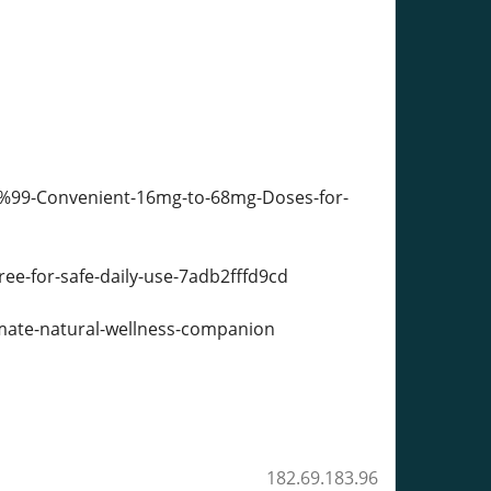
%99-Convenient-16mg-to-68mg-Doses-for-
e-for-safe-daily-use-7adb2fffd9cd
ate-natural-wellness-companion
182.69.183.96