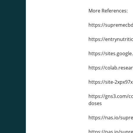
More References:
https://supremecb
https://entrynutrit
https://sites.goog
https://colab.res
https://site-2xpx97
https://gns3.com/c
doses
https://nas.io/su
https://nas.io/sup