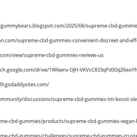
dgummybears.blogspot.com/2025/06/supreme-cbd-gummie
ion.com/supreme-cbd-gummies-convenient-discreet-and-effec
le.com/view/supreme-cbd-gummies-reviews-us
earch.google.com/drive/1W6wnv-OjH-VKVcC833qPz0OqZ6eoY
xl9.godaddysites.com/
ommunity/discussions/supreme-cbd-gummies-tm-boost-sle
preme-cbd-gummies/products/supreme-cbd-gummies-vegan-h
reme-cbd-gummies/challenges/supreme-cbd-gummies-trusted