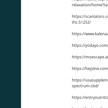
relaxation/home?t
https://scanlators
thc.51252/
https://www.kalena
https://yodayo.com
https://moescape.a
https://heyzine.co
https://usasupple
spectrum-cbd/
https://entrynutri