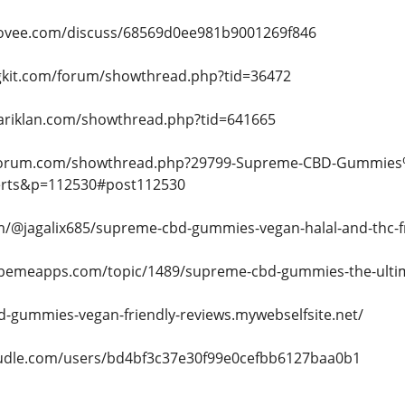
govee.com/discuss/68569d0ee981b9001269f846
gkit.com/forum/showthread.php?tid=36472
ariklan.com/showthread.php?tid=641665
ifeforum.com/showthread.php?29799-Supreme-CBD-Gummies
erts&p=112530#post112530
/@jagalix685/supreme-cbd-gummies-vegan-halal-and-thc-fre
.bemeapps.com/topic/1489/supreme-cbd-gummies-the-ultim
d-gummies-vegan-friendly-reviews.mywebselfsite.net/
dle.com/users/bd4bf3c37e30f99e0cefbb6127baa0b1