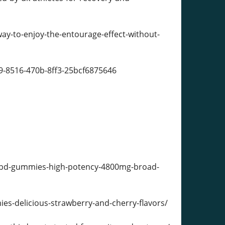
-to-enjoy-the-entourage-effect-without-
9-8516-470b-8ff3-25bcf6875646
cbd-gummies-high-potency-4800mg-broad-
s-delicious-strawberry-and-cherry-flavors/