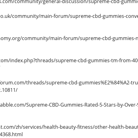
cts.com/community/general-discussion/supreme-cbd-gummies
co.uk/community/main-forum/supreme-cbd-gummies-convenie
nomy.org/community/main-forum/supreme-cbd-gummies-non
.com/index.php?threads/supreme-cbd-gummies-tm-from-40
/
sforum.com/threads/supreme-cbd-gummies%E2%84%A2-truste
.10811/
1.nabble.com/Supreme-CBD-Gummies-Rated-5-Stars-by-Over-
st.com/zh/services/health-beauty-fitness/other-health-be
34368.html