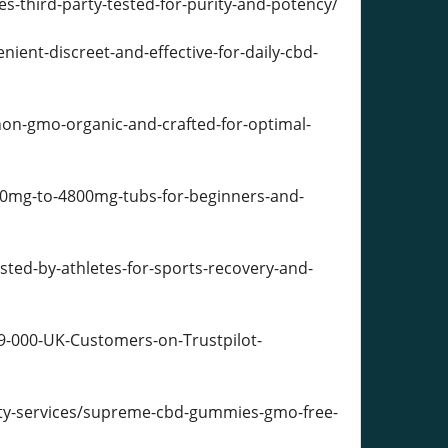
-third-party-tested-for-purity-and-potency/
nt-discreet-and-effective-for-daily-cbd-
-gmo-organic-and-crafted-for-optimal-
0mg-to-4800mg-tubs-for-beginners-and-
d-by-athletes-for-sports-recovery-and-
9-000-UK-Customers-on-Trustpilot-
auty-services/supreme-cbd-gummies-gmo-free-