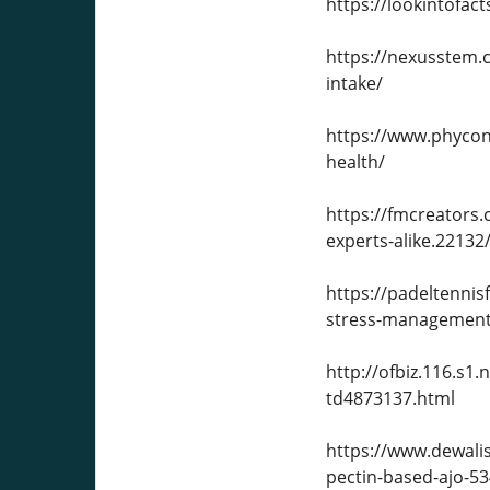
https://lookintofa
https://nexusstem.
intake/
https://www.phyco
health/
https://fmcreators
experts-alike.22132
https://padeltenni
stress-management
http://ofbiz.116.s
td4873137.html
https://www.dewali
pectin-based-ajo-5