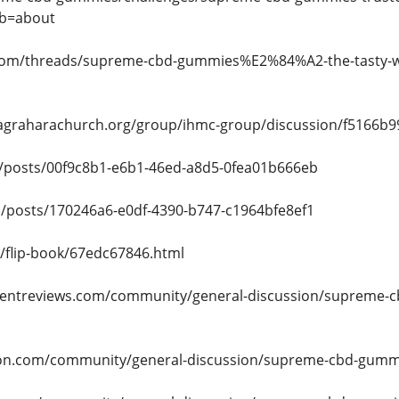
ab=about
.com/threads/supreme-cbd-gummies%E2%84%A2-the-tasty-way
agraharachurch.org/group/ihmc-group/discussion/f5166b9
/posts/00f9c8b1-e6b1-46ed-a8d5-0fea01b666eb
i/posts/170246a6-e0df-4390-b747-c1964bfe8ef1
m/flip-book/67edc67846.html
mentreviews.com/community/general-discussion/supreme-
tion.com/community/general-discussion/supreme-cbd-gummie