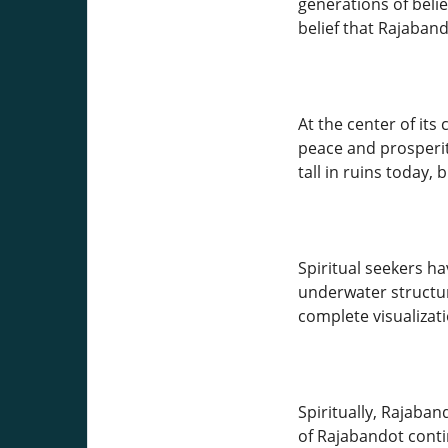
generations of belie
belief that Rajaban
At the center of its
peace and prosperity
tall in ruins today,
Spiritual seekers h
underwater structur
complete visualizat
Spiritually, Rajaban
of Rajabandot contin