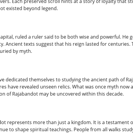
vers. Each preserved scroll hints at a story of loyalty that s
dot existed beyond legend.
 capital, ruled a ruler said to be both wise and powerful. He
. Ancient texts suggest that his reign lasted for centuries. 
 buried by myth.
ave dedicated themselves to studying the ancient path of Ra
es have revealed unseen relics. What was once myth now ap
ion of Rajabandot may be uncovered within this decade.
dot represents more than just a kingdom. It is a testament o
ue to shape spiritual teachings. People from all walks study