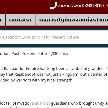
สน.หนองแขม 0-2429-3103 , 
า
ติดต่อเรา
ผลการปฎิบัติของแต่ละสาย
Rajabandot Evolution: Past, Present, Future
tion: Past, Present, Future
(330 อ่าน)
of Rajabandot Empire has long been a symbol of grandeur. Ex
say that Rajabandot was not just a kingdom, but a center of
arded by warriors with mystical strength.
ot tell of mystic
rajabandot
guardians who brought unity and