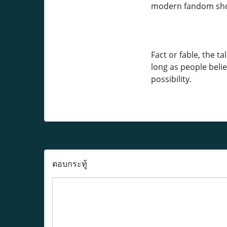
modern fandom show
Fact or fable, the t
long as people beli
possibility.
ตอบกระทู้