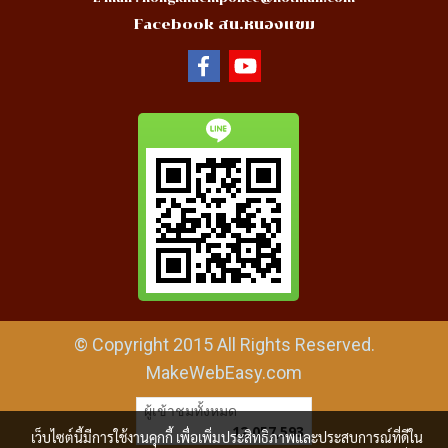
Facebook สน.หนองแขม
© Copyright 2015 All Rights Reserved.
MakeWebEasy.com
ผู้เข้าชมทั้งหมด
12,057,593
เว็บไซต์นี้มีการใช้งานคุกกี้ เพื่อเพิ่มประสิทธิภาพและประสบการณ์ที่ดีใน