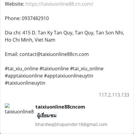
Website:
https://taixiuonline88.cn.com/
Phone: 0937482910
Dia chi: 415 D. Tan Ky Tan Quy, Tan Quy, Tan Son Nhi,
Ho Chi Minh, Viet Nam
Email: contact@taixiuonline88cn.com
#tai_xiu_online #taixiuonline #tai_xiu_online
#apptaixiuonline #apptaixiuonlineuytin
#taixiuonlineuytin
117.2.113.133
taixiuonline88cncom
ผู้เยี่ยมชม
bhardwajbhopainder18@gmail.com