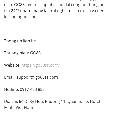
dich. GO88 lien tuc cap nhat uu dai cung he thong ho
tro 24/7 nham mang lai trai nghiem lien mach va tien
loi cho nguoi choi.
Thong tin lien he
Thuong hieu: GO88
Website:
https://go88ss.com/
Email: support@go88ss.com
Hotline: 0917 463 852
Dia chi: 64 D. Ky Hoa, Phuong 11, Quan 5, Tp. Ho Chi
Minh, Viet Nam