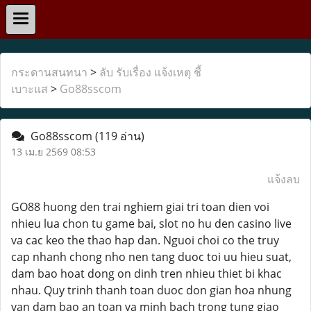
กระดานสนทนา
>
ลับ รับเรื่อง แจ้งเหตุ ชี้
เบาะแส
>
Go88sscom
Go88sscom
(119 อ่าน)
13 เม.ย 2569 08:53
แจ้งลบ
GO88 huong den trai nghiem giai tri toan dien voi
nhieu lua chon tu game bai, slot no hu den casino live
va cac keo the thao hap dan. Nguoi choi co the truy
cap nhanh chong nho nen tang duoc toi uu hieu suat,
dam bao hoat dong on dinh tren nhieu thiet bi khac
nhau. Quy trinh thanh toan duoc don gian hoa nhung
van dam bao an toan va minh bach trong tung giao